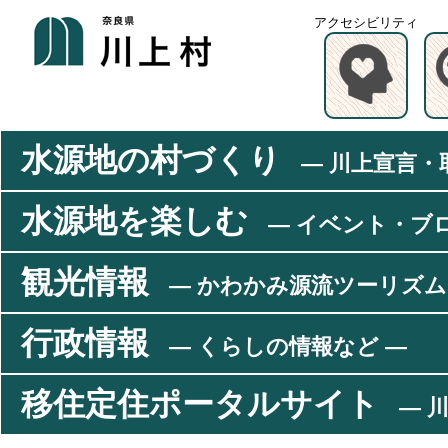
アクセシビリティ
水源地の村づくり
― 川上宣言・
水源地を楽しむ
― イベント・ブ
観光情報
― かわかみ源流ツーリズム
行政情報
― くらしの情報など ―
移住定住ポータルサイト
― 川