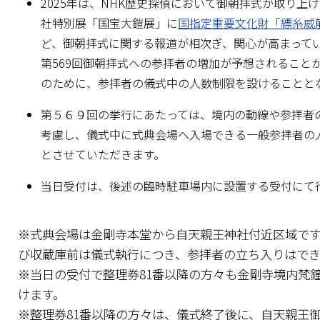
2025年は、NHK歴史探偵において御朝拝式が取り上
社特別展「国宝大鎧展」に
国指定重要文化財「縹糸威
ど、御朝拝式に関する報道が相次ぎ、関心が高まって
第569回御朝拝式への参拝者の増加が予想されること
のために、参拝者の儀式中の人数制限を設けることと
第５６９回の挙行にあたっては、境内の動線や参拝者
考慮し、儀式中に式典会場へ入場できる一般参拝者の人
とさせていただきます。
当日受付は、後述の臨時駐車場内に設置する受付にて
※式典会場は金剛寺本堂から自天親王神社付近区域で
び収蔵庫前は儀式執行につき、参拝者の立ち入りはで
※当日の受付で整理券81番以降の方々も金剛寺境内梵
けます。
※整理券81番以降の方々は、儀式終了後に、自天親王