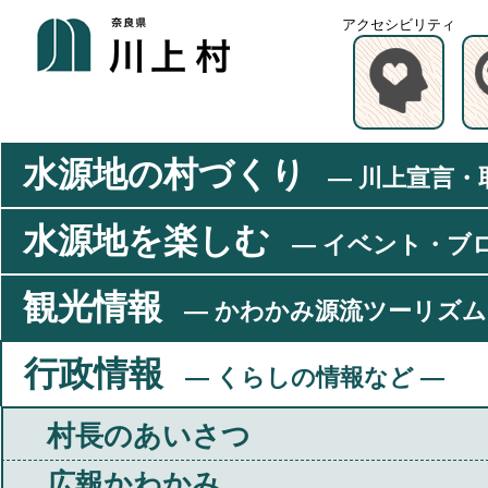
アクセシビリティ
水源地の村づくり
― 川上宣言・
水源地を楽しむ
― イベント・ブ
観光情報
― かわかみ源流ツーリズム
行政情報
― くらしの情報など ―
村長のあいさつ
広報かわかみ