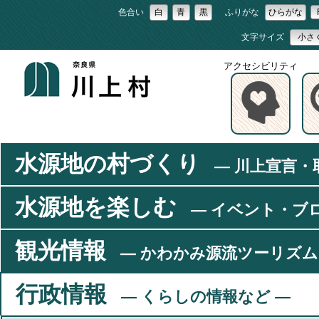
色合い
白
青
黒
ふりがな
ひらがな
文字サイズ
小さ
アクセシビリティ
水源地の村づくり
― 川上宣言・
水源地を楽しむ
― イベント・ブ
観光情報
― かわかみ源流ツーリズム
行政情報
― くらしの情報など ―