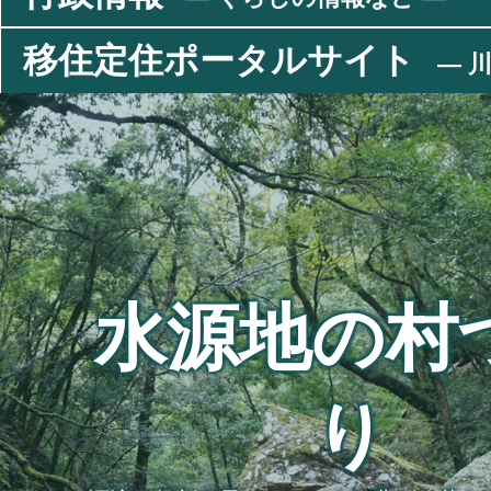
移住定住ポータルサイト
― 川
水源地の村
り