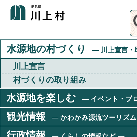
水源地の村づくり
― 川上宣言・
川上宣言
村づくりの取り組み
水源地を楽しむ
― イベント・ブ
観光情報
― かわかみ源流ツーリズム
行政情報
― くらしの情報など ―