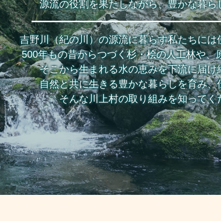
源流の役割を果たしながら、豊かな暮ら
吉野川（紀の川）の源流に暮らす私たちには
500年もの昔からつづく杉・桧の人工林や、
そこから生まれる水の恵みを下流に届け
自然と共に生きる豊かな暮らしを育み、
そんな川上村の取り組みを知ってく