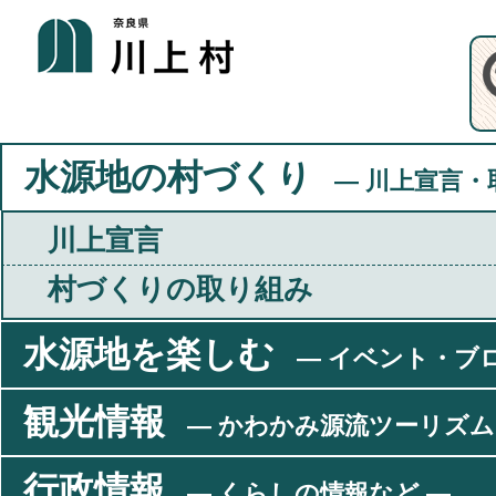
水源地の村づくり
― 川上宣言・
川上宣言
村づくりの取り組み
水源地を楽しむ
― イベント・ブ
観光情報
― かわかみ源流ツーリズム
行政情報
― くらしの情報など ―