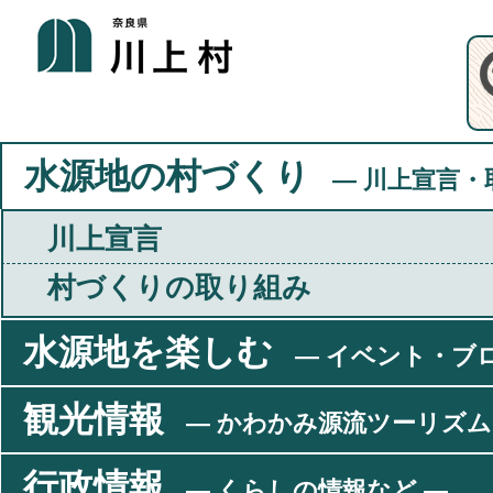
水源地の村づくり
― 川上宣言・
川上宣言
村づくりの取り組み
水源地を楽しむ
― イベント・ブ
観光情報
― かわかみ源流ツーリズム
行政情報
― くらしの情報など ―