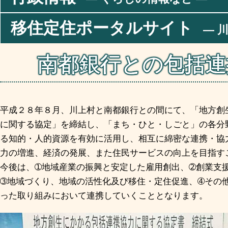
移住定住ポータルサイト
― 川
南都銀行との包括連
平成２８年８月、川上村と南都銀行との間にて、「地方創
に関する協定」を締結し、「まち・ひと・しごと」の各分
る知的・人的資源を有効に活用し、相互に綿密な連携・協
力の増進、経済の発展、また住民サービスの向上を目指す
今後は、➀地域産業の振興と安定した雇用創出、➁創業支
➂地域づくり、地域の活性化及び移住・定住促進、➃その
った取り組みにおいて連携していくこととなります。