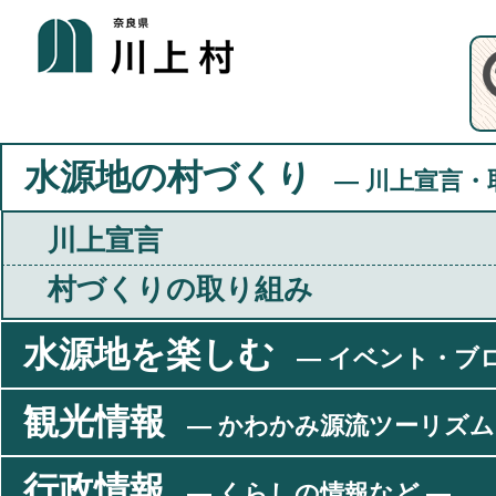
水源地の村づくり
― 川上宣言・
川上宣言
村づくりの取り組み
水源地を楽しむ
― イベント・ブ
観光情報
― かわかみ源流ツーリズム
行政情報
― くらしの情報など ―