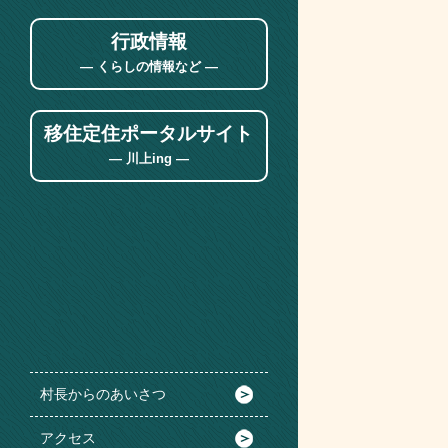
行政情報
― くらしの情報など ―
移住定住ポータルサイト
― 川上ing ―
村長からのあいさつ
アクセス