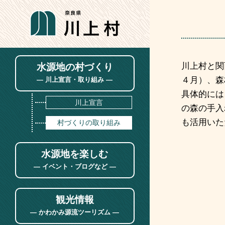
川上村と関
水源地の村づくり
４月）、森
― 川上宣言・取り組み ―
具体的には
川上宣言
の森の手入
も活用いた
村づくりの取り組み
水源地を楽しむ
― イベント・ブログなど ―
水源地のプログラム
観光情報
水源地のブログ
― かわかみ源流ツーリズム ―