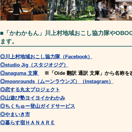
■「かわかもん」川上村地域おこし協力隊やOBO
ます。
◎川上村地域おこし協力隊（Facebook）
◎studio Jig（スタジオジグ）
◎anaguma 文庫
※「Oide 翻訳 通訳 文庫」から名称
◎moonrounds（ムーンラウンズ）（Instagram）
◎恋する丸太プロジェクト
◎山遊び塾ヨイヨイかわかみ
◎ちくちゅー登山ガイドサービス
◎やまいき市
◎暮らす宿ＨＡＮＡＲＥ