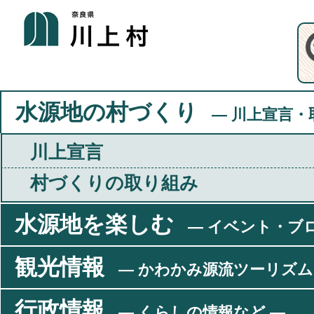
水源地の村づくり
― 川上宣言・
川上宣言
村づくりの取り組み
水源地を楽しむ
― イベント・ブ
観光情報
― かわかみ源流ツーリズム
行政情報
― くらしの情報など ―