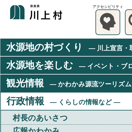
アクセシビリティ
水源地の村づくり
― 川上宣言・
水源地を楽しむ
― イベント・ブ
観光情報
― かわかみ源流ツーリズム
行政情報
― くらしの情報など ―
村長のあいさつ
広報かわかみ