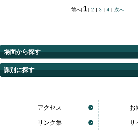
1
前へ
|
|
2
|
3
|
4
|
次へ
場面から探す
課別に探す
アクセス
お
リンク集
サ