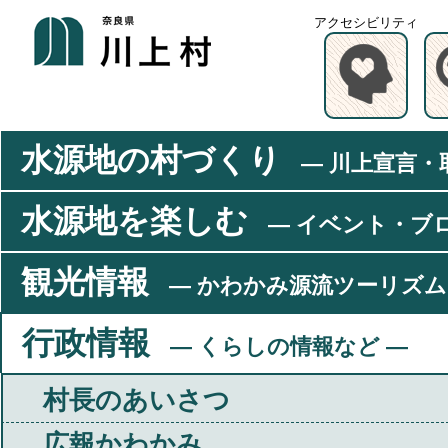
アクセシビリティ
水源地の村づくり
― 川上宣言・
水源地を楽しむ
― イベント・ブ
観光情報
― かわかみ源流ツーリズム
行政情報
― くらしの情報など ―
村長のあいさつ
広報かわかみ