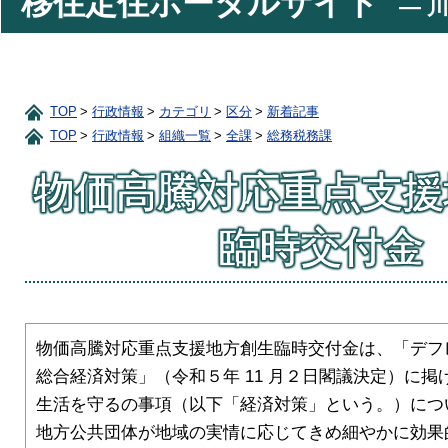
移住定住ポータルサイト
― 川
TOP
行政情報
カテゴリ
区分
新着記事
TOP
行政情報
組織一覧
全課
総務税務課
物価高騰対応重点支援
臨時交付金
物価高騰対応重点支援地方創生臨時交付金は、「デフ
総合経済対策」（令和５年 11 月２日閣議決定）に
生活を守るの事項（以下「経済対策」という。）につ
地方公共団体が地域の実情に応じてきめ細やかに効果