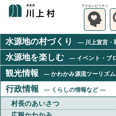
アクセシビリティ
水源地の村づくり
― 川上宣言・
水源地を楽しむ
― イベント・ブ
観光情報
― かわかみ源流ツーリズム
行政情報
― くらしの情報など ―
村長のあいさつ
広報かわかみ