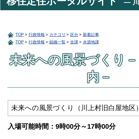
移住定住ポータルサイト
― 川
TOP
行政情報
カテゴリ
区分
新着記事
TOP
行政情報
組織一覧
全課
水源地課
未来への風景づくり－
内－
未来への風景づくり（川上村旧白屋地区
入場可能時間：9時00分～17時00分