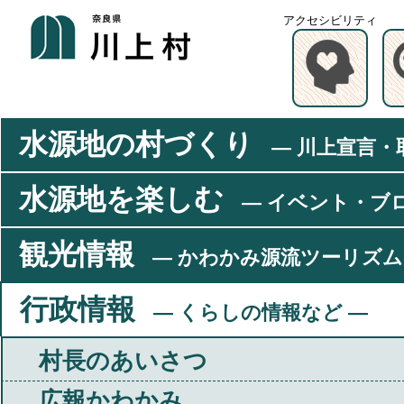
アクセシビリティ
水源地の村づくり
― 川上宣言・
水源地を楽しむ
― イベント・ブ
観光情報
― かわかみ源流ツーリズム
行政情報
― くらしの情報など ―
村長のあいさつ
広報かわかみ