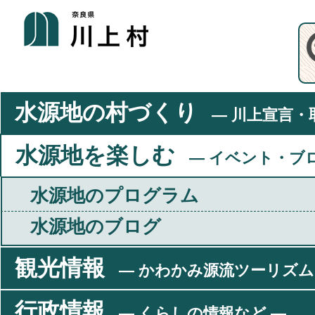
水源地の村づくり
― 川上宣言・
水源地を楽しむ
― イベント・ブ
水源地のプログラム
水源地のブログ
観光情報
― かわかみ源流ツーリズム
行政情報
― くらしの情報など ―