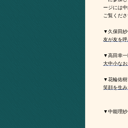
ージには中
ご覧くださ
▼久保田紗
友が友を呼
▼高田幸一
大中小なお
▼花輪佑樹
笑顔を生み
▼中能理紗