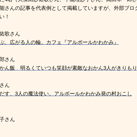
能さんの記事を代表例として掲載していますが、外部ブロ
い！
佑歌さん
ぶ、広がる人の輪。カフェ『アルボールかわかみ』
郎さん
かん飯 明るくていつも笑顔が素敵なおかん
3
人がきりも
さん
だす、
3
人の魔法使い。アルボールかわかみ発の村おこし
子さん