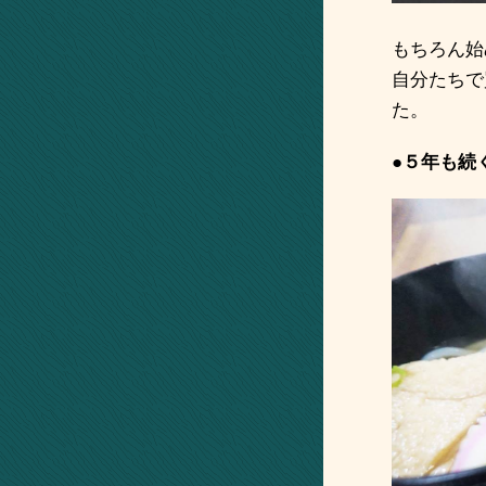
もちろん始
自分たちで
た。
●５年も続