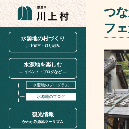
つな
フェ
水源地の村づくり
― 川上宣言・取り組み ―
川上宣言
水源地を楽しむ
村づくりの取り組み
― イベント・ブログなど ―
水源地のプログラム
水源地のブログ
観光情報
― かわかみ源流ツーリズム ―