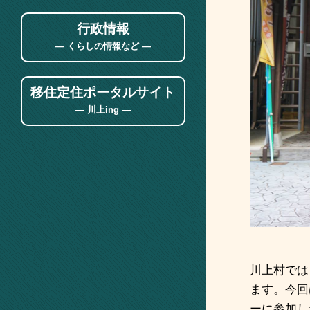
行政情報
― くらしの情報など ―
移住定住ポータルサイト
― 川上ing ―
川上村では
ます。今回
ーに参加し