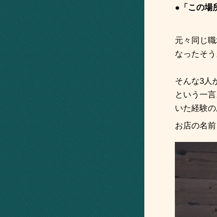
●「この場
元々同じ職
なったそう
そんな
3
人
という一言
いた経験の
お店の名前