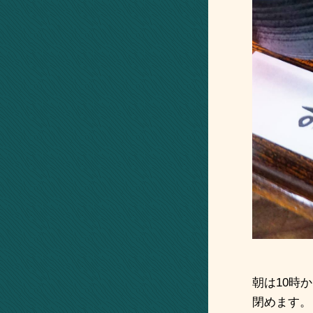
朝は
10
時か
閉めます。