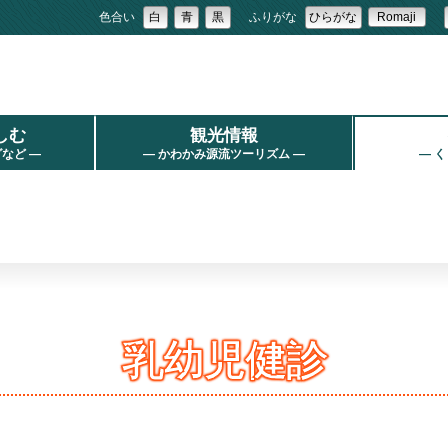
色合い
白
青
黒
ふりがな
ひらがな
Romaji
しむ
観光情報
など ―
― かわかみ源流ツーリズム ―
― 
乳幼児健診