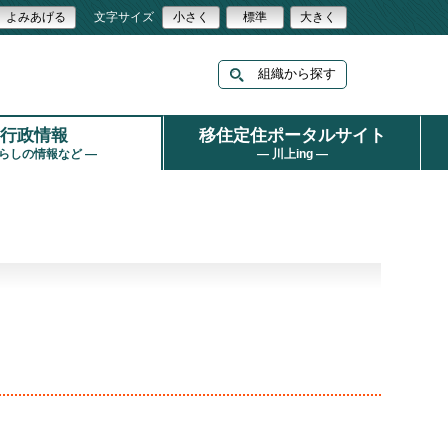
よみあげる
文字サイズ
小さく
標準
大きく
組織から探す
行政情報
移住定住ポータルサイト
くらしの情報など ―
― 川上ing ―