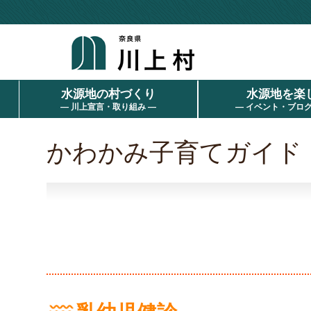
水源地の村づくり
水源地を楽
― 川上宣言・取り組み ―
― イベント・ブログ
かわかみ子育てガイド