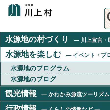
水源地の村づくり
― 川上宣言・
水源地を楽しむ
― イベント・ブ
水源地のプログラム
水源地のブログ
観光情報
― かわかみ源流ツーリズム
行政情報
― くらしの情報など ―