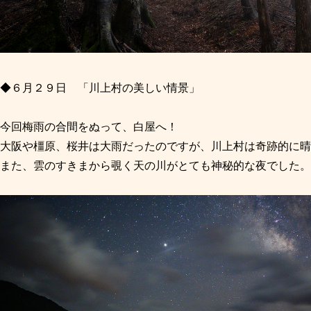
◆６月２９日 「川上村の美しい情景」
今回梅雨の合間をぬって、白屋へ！
大阪や橿原、桜井は大雨だったのですが、川上村は奇跡的に晴
また、雲のすきまから覗く天の川がとても神秘的な夜でした。