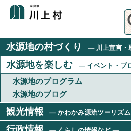
水源地の村づくり
― 川上宣言・
水源地を楽しむ
― イベント・ブ
水源地のプログラム
水源地のブログ
観光情報
― かわかみ源流ツーリズム
行政情報
― くらしの情報など ―