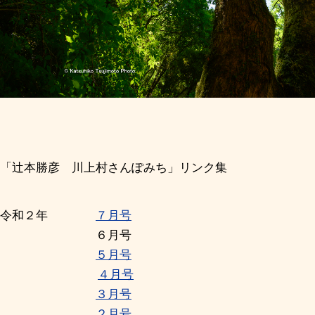
「辻本勝彦 川上村さんぽみち」リンク集
令和２年
７月号
６月号
５月号
４月号
３月号
２月号