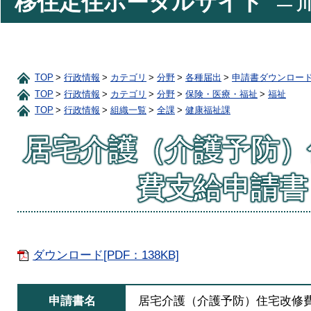
移住定住ポータルサイト
― 川
TOP
行政情報
カテゴリ
分野
各種届出
申請書ダウンロー
TOP
行政情報
カテゴリ
分野
保険・医療・福祉
福祉
TOP
行政情報
組織一覧
全課
健康福祉課
居宅介護（介護予防）
費支給申請書
ダウンロード[PDF：138KB]
申請書名
居宅介護（介護予防）住宅改修