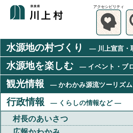
アクセシビリティ
水源地の村づくり
― 川上宣言・
水源地を楽しむ
― イベント・ブ
観光情報
― かわかみ源流ツーリズム
行政情報
― くらしの情報など ―
村長のあいさつ
広報かわかみ