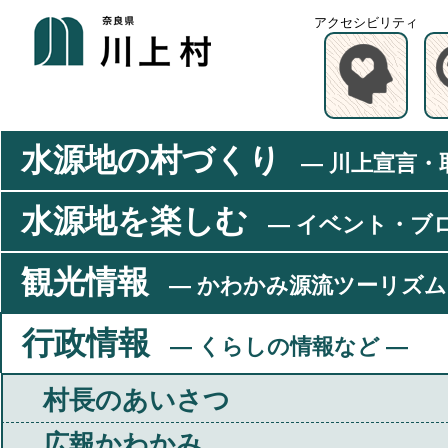
アクセシビリティ
水源地の村づくり
― 川上宣言・
水源地を楽しむ
― イベント・ブ
観光情報
― かわかみ源流ツーリズム
行政情報
― くらしの情報など ―
村長のあいさつ
広報かわかみ