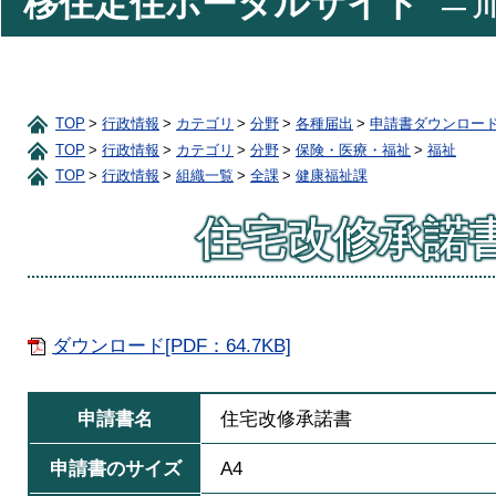
移住定住ポータルサイト
― 川
TOP
行政情報
カテゴリ
分野
各種届出
申請書ダウンロー
TOP
行政情報
カテゴリ
分野
保険・医療・福祉
福祉
TOP
行政情報
組織一覧
全課
健康福祉課
住宅改修承諾
ダウンロード[PDF：64.7KB]
申請書名
住宅改修承諾書
申請書のサイズ
A4