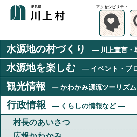
アクセシビリティ
水源地の村づくり
― 川上宣言・
水源地を楽しむ
― イベント・ブ
観光情報
― かわかみ源流ツーリズム
行政情報
― くらしの情報など ―
村長のあいさつ
広報かわかみ