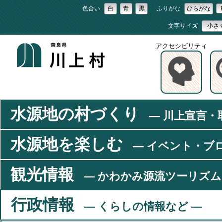
色合い
白
青
黒
ふりがな
ひらがな
文字サイズ
小さ
アクセシビリティ
水源地の村づくり
― 川上宣言・
水源地を楽しむ
― イベント・ブ
観光情報
― かわかみ源流ツーリズム
行政情報
― くらしの情報など ―