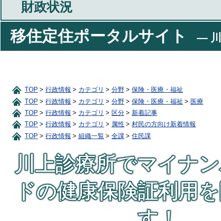
財政状況
移住定住ポータルサイト
― 川
TOP
行政情報
カテゴリ
分野
保険・医療・福祉
TOP
行政情報
カテゴリ
分野
保険・医療・福祉
医療
TOP
行政情報
カテゴリ
区分
新着記事
TOP
行政情報
カテゴリ
属性
村民の方向け新着情報
TOP
行政情報
組織一覧
全課
住民課
川上診療所でマイナン
ドの健康保険証利用を
す！