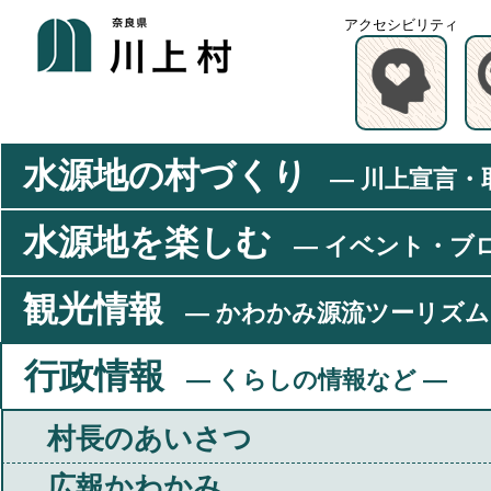
アクセシビリティ
水源地の村づくり
― 川上宣言・
水源地を楽しむ
― イベント・ブ
観光情報
― かわかみ源流ツーリズム
行政情報
― くらしの情報など ―
村長のあいさつ
広報かわかみ