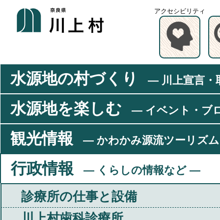
アクセシビリティ
水源地の村づくり
― 川上宣言・
水源地を楽しむ
― イベント・ブ
観光情報
― かわかみ源流ツーリズム
行政情報
― くらしの情報など ―
診療所の仕事と設備
川上村歯科診療所