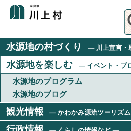
水源地の村づくり
― 川上宣言・
水源地を楽しむ
― イベント・ブ
水源地のプログラム
水源地のブログ
観光情報
― かわかみ源流ツーリズム
行政情報
― くらしの情報など ―