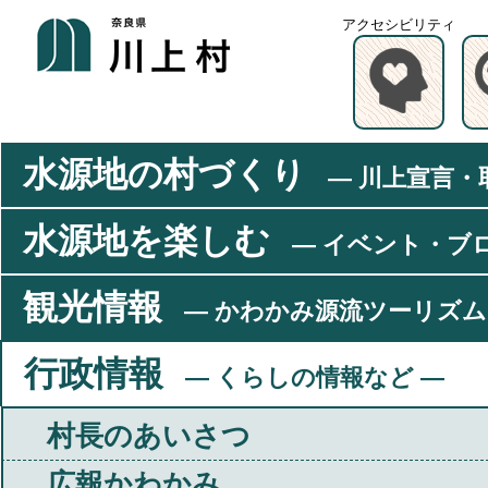
アクセシビリティ
水源地の村づくり
― 川上宣言・
水源地を楽しむ
― イベント・ブ
観光情報
― かわかみ源流ツーリズム
行政情報
― くらしの情報など ―
村長のあいさつ
広報かわかみ