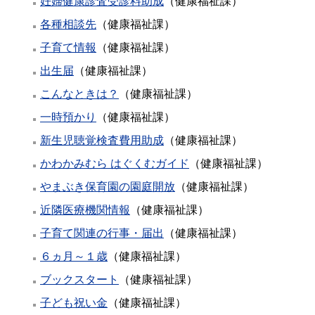
妊婦健康診査受診料助成
（
健康福祉課
）
各種相談先
（
健康福祉課
）
子育て情報
（
健康福祉課
）
出生届
（
健康福祉課
）
こんなときは？
（
健康福祉課
）
一時預かり
（
健康福祉課
）
新生児聴覚検査費用助成
（
健康福祉課
）
かわかみむら はぐくむガイド
（
健康福祉課
）
やまぶき保育園の園庭開放
（
健康福祉課
）
近隣医療機関情報
（
健康福祉課
）
子育て関連の行事・届出
（
健康福祉課
）
６ヵ月～１歳
（
健康福祉課
）
ブックスタート
（
健康福祉課
）
子ども祝い金
（
健康福祉課
）