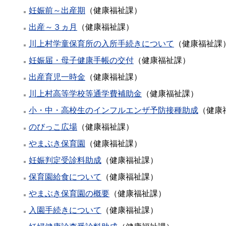
妊娠前～出産期
（
健康福祉課
）
出産～３ヵ月
（
健康福祉課
）
川上村学童保育所の入所手続きについて
（
健康福祉課
妊娠届・母子健康手帳の交付
（
健康福祉課
）
出産育児一時金
（
健康福祉課
）
川上村高等学校等通学費補助金
（
健康福祉課
）
小・中・高校生のインフルエンザ予防接種助成
（
健康
のびっこ広場
（
健康福祉課
）
やまぶき保育園
（
健康福祉課
）
妊娠判定受診料助成
（
健康福祉課
）
保育園給食について
（
健康福祉課
）
やまぶき保育園の概要
（
健康福祉課
）
入園手続きについて
（
健康福祉課
）