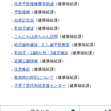
任意予防接種費等助成
（
健康福祉課
）
予防接種
（
健康福祉課
）
出産記念品
（
健康福祉課
）
乳幼児健診
（
健康福祉課
）
こんにちは赤ちゃん訪問
（
健康福祉課
）
幼児歯科健診・むし歯予防教室
（
健康福祉課
）
乳幼児・1歳6か月・3歳児健診
（
健康福祉課
）
近隣公園情報
（
健康福祉課
）
注意喚起
（
健康福祉課
）
救急時の対応について
（
健康福祉課
）
子育て世代包括支援センター
（
健康福祉課
）